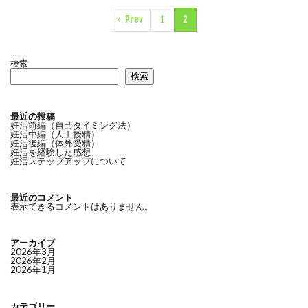
Prev
1
2
検索
検索
最近の投稿
妊活前編（自己タイミング法）
妊活中編（人工授精）
妊活後編（体外受精）
妊活を経験した感想
妊活ステップアップについて
最近のコメント
表示できるコメントはありません。
アーカイブ
2026年3月
2026年2月
2026年1月
カテゴリー