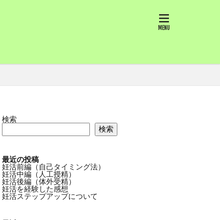
検索
検索
最近の投稿
妊活前編（自己タイミング法）
妊活中編（人工授精）
妊活後編（体外受精）
妊活を経験した感想
妊活ステップアップについて